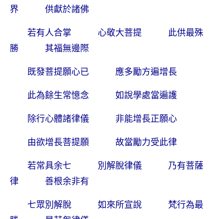
界 供獻於諸佛
若有人合掌 心敬大菩提 此供最殊
勝 其福無邊際
既發菩提願心已 應多勵方遍增長
此為餘生常憶念 如說學處當遍護
除行心體諸律儀 非能增長正願心
由欲增長菩提願 故當勵力受此律
若常具余七 別解脫律儀 乃有菩薩
律 善根余非有
七眾別解脫 如來所宣說 梵行為最