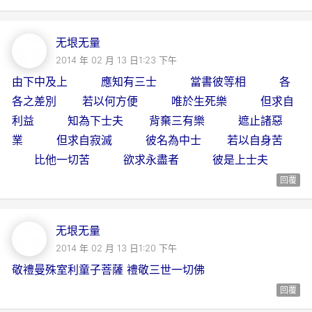
无垠无量
2014 年 02 月 13 日1:23 下午
由下中及上 應知有三士 當書彼等相 各
各之差別 若以何方便 唯於生死樂 但求自
利益 知為下士夫 背棄三有樂 遮止諸惡
業 但求自寂滅 彼名為中士 若以自身苦
比他一切苦 欲求永盡者 彼是上士夫
回覆
无垠无量
2014 年 02 月 13 日1:20 下午
敬禮曼殊室利童子菩薩 禮敬三世一切佛
回覆