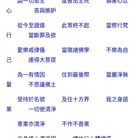
請一切眾生 度彼出生死 損害心忿
心 吝與嫉妒
從今至證道 此等終不起 當修行梵
行 當斷罪及欲
愛樂戒律儀 當隨諸佛學 不樂為自
己 速得大菩提
為一有情因 住到最後際 當嚴淨無
量 不思議佛土
受持於名號 及住十方界 我之身語
業 一切使清淨
意業亦清淨 不作不善業