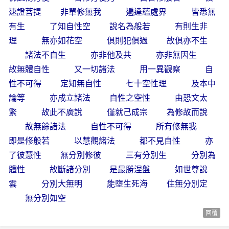
速證菩提 非單修無我 遍達蘊處界 皆悉無
有生 了知自性空 說名為般若 有則生非
理 無亦如花空 俱則犯俱過 故俱亦不生
諸法不自生 亦非他及共 亦非無因生
故無體自性 又一切諸法 用一異觀察 自
性不可得 定知無自性 七十空性理 及本中
論等 亦成立諸法 自性之空性 由恐文太
繁 故此不廣說 僅就己成宗 為修故而說
故無餘諸法 自性不可得 所有修無我
即是修般若 以慧觀諸法 都不見自性 亦
了彼慧性 無分別修彼 三有分別生 分別為
體性 故斷諸分別 是最勝涅盤 如世尊說
雲 分別大無明 能墮生死海 住無分別定
無分別如空
回覆