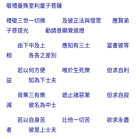
敬禮曼殊室利童子菩薩
禮敬三世一切佛 及彼正法與僧眾 應賢弟
子菩提光 勸請善顯覺道燈
由下中及上 應知有三士 當書彼等
相 各各之差別
若以何方便 唯於生死樂 但求自利
益 知為下士夫
背棄三有樂 遮止諸惡業 但求自寂
滅 彼名為中士
若以自身苦 比他一切苦 欲求永盡
者 彼是上士夫