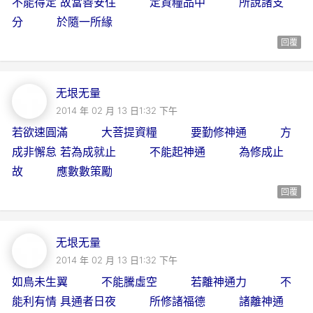
不能得定 故當善安住 定資糧品中 所說諸支
分 於隨一所緣
回覆
无垠无量
2014 年 02 月 13 日1:32 下午
若欲速圓滿 大菩提資糧 要勤修神通 方
成非懈怠 若為成就止 不能起神通 為修成止
故 應數數策勵
回覆
无垠无量
2014 年 02 月 13 日1:32 下午
如鳥未生翼 不能騰虛空 若離神通力 不
能利有情 具通者日夜 所修諸福德 諸離神通