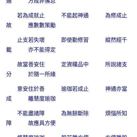
通 方成非懈怠
若為成就止 不能起神通 為修成止
故 應數數策勵
止支若失壞 即使勤修習 縱然經千
載 亦不能得定
故當善安住 定資糧品中 所說諸支
分 於隨一所緣
意安住於善 瑜珈若成止 神通亦當
成 離慧度瑜珈
不能盡諸障 為無餘斷除 煩惱所知
障 故應具方便