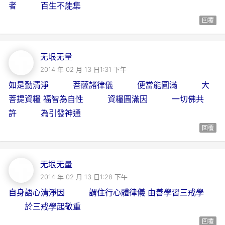
者 百生不能集
回覆
无垠无量
2014 年 02 月 13 日1:31 下午
如是勤清淨 菩薩諸律儀 便當能圓滿 大
菩提資糧 福智為自性 資糧圓滿因 一切佛共
許 為引發神通
回覆
无垠无量
2014 年 02 月 13 日1:28 下午
自身語心清淨因 謂住行心體律儀 由善學習三戒學
於三戒學起敬重
回覆