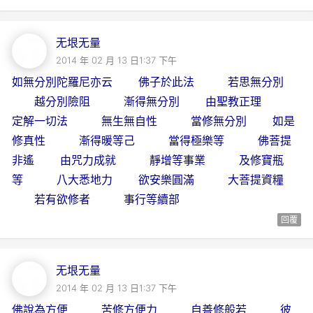
无垠无量
2014 年 02 月 13 日1:37 下午
如無分別陀羅尼亦云 佛子於此法 若思無分別
越分別險阻 漸得無分別 由聖教正理
定解一切法 無生無自性 當修無分別 如是
修真性 漸得暖等己 當得極樂等 佛菩提
非遙 由咒力成就 靜增等事業 及修寶瓶
等 八大悉地力 欲安樂圓滿 大菩提資糧
若有欲修者 事行等續部
回覆
无垠无量
2014 年 02 月 13 日1:37 下午
佛說為方便 苦修方便力 自善修般若 彼