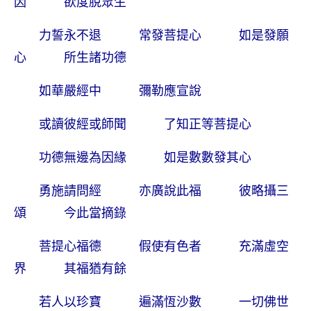
因 欲度脫眾生
力誓永不退 常發菩提心 如是發願
心 所生諸功德
如華嚴經中 彌勒應宣說
或讀彼經或師聞 了知正等菩提心
功德無邊為因緣 如是數數發其心
勇施請問經 亦廣說此福 彼略攝三
頌 今此當摘錄
菩提心福德 假使有色者 充滿虛空
界 其福猶有餘
若人以珍寶 遍滿恆沙數 一切佛世