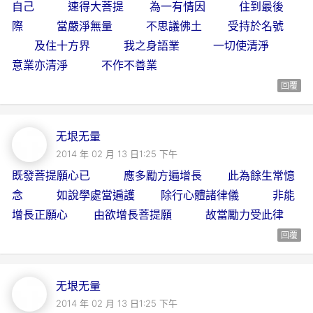
自己 速得大菩提 為一有情因 住到最後
際 當嚴淨無量 不思議佛土 受持於名號
及住十方界 我之身語業 一切使清淨
意業亦清淨 不作不善業
回覆
无垠无量
2014 年 02 月 13 日1:25 下午
既發菩提願心已 應多勵方遍增長 此為餘生常憶
念 如說學處當遍護 除行心體諸律儀 非能
增長正願心 由欲增長菩提願 故當勵力受此律
回覆
无垠无量
2014 年 02 月 13 日1:25 下午