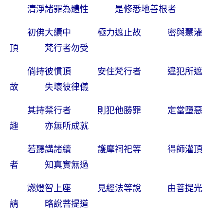
清淨諸罪為體性 是修悉地善根者
初佛大續中 極力遮止故 密與慧灌
頂 梵行者勿受
倘持彼慣頂 安住梵行者 違犯所遮
故 失壞彼律儀
其持禁行者 則犯他勝罪 定當墮惡
趣 亦無所成就
若聽講諸續 護摩祠祀等 得師灌頂
者 知真實無過
燃燈智上座 見經法等說 由菩提光
請 略說菩提道