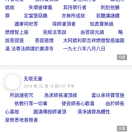
遮故 失壞彼律儀 其持禁行者 則犯他勝
罪 定當墮惡趣 亦無所成就 若聽講諸續
護摩祠祀等 得師灌頂者 知真實無過
燃燈智上座 見經法等說 由菩提光請 略
說菩提道 菩提道燈 大阿遮利耶吉祥燃燈智造論圓
滿 法尊法師譯於廣濟寺 一九七八年八月八日
回覆
无垠无量
2014 年 02 月 13 日1:37 下午
所說諸密咒 為求師長灌頂故 當以承侍寶等施
依教行等一切事 使良師長心歡喜 由於師長
心喜故 圓滿傳授師灌頂 清淨諸罪為體性
是修悉地善根者
回覆