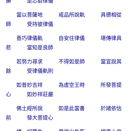
勝 是芯芻律儀
當以菩薩地 戒品所說軌 具德相從
師 受持彼律儀
善巧律儀軌 自安住律儀 堪傳律具
悲 當知是良師
若努力尋求 不得如是師 當宣說其
餘 受律儀軌則
如昔妙吉祥 為虛空王時 所發菩提
心 如妙祥莊嚴
佛土經所說 如是此當書 於諸依怙
前 發大菩提心