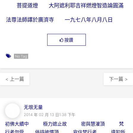
菩提道燈 大阿遮利耶吉祥燃燈智造論圓滿
法尊法師譯於廣濟寺 一九七八年八月八日
按讚
No Tag
< 上一篇
下一篇 >
无垠无量
2014 年 02 月 13 日1:38 下午
初佛大續中 極力遮止故 密與慧灌頂 梵
行者勿受 倘持彼慣頂 安住梵行者 違犯所