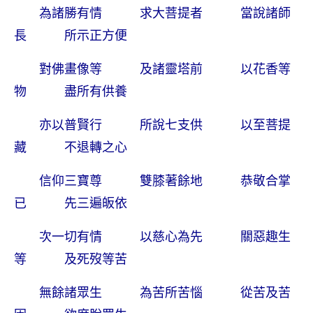
為諸勝有情 求大菩提者 當說諸師
長 所示正方便
對佛畫像等 及諸靈塔前 以花香等
物 盡所有供養
亦以普賢行 所說七支供 以至菩提
藏 不退轉之心
信仰三寶尊 雙膝著餘地 恭敬合掌
已 先三遍皈依
次一切有情 以慈心為先 關惡趣生
等 及死歿等苦
無餘諸眾生 為苦所苦惱 從苦及苦