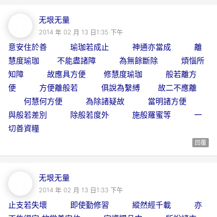
无垠无量
2014 年 02 月 13 日1:35 下午
意安住於善 瑜珈若成止 神通亦當成 離
慧度瑜珈 不能盡諸障 為無餘斷除 煩惱所
知障 故應具方便 修慧度瑜珈 般若離方
便 方便離般若 俱說為繫縛 故二不應離
何慧何方便 為除諸疑故 當明諸方便
與般若差別 除般若度外 施般羅蜜等 一
切善資糧
回覆
无垠无量
2014 年 02 月 13 日1:33 下午
止支若失壞 即使勤修習 縱然經千載 亦