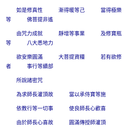
如是修真性 漸得暖等己 當得極樂
等 佛菩提非遙
由咒力成就 靜增等事業 及修寶瓶
等 八大悉地力
欲安樂圓滿 大菩提資糧 若有欲修
者 事行等續部
所說諸密咒
為求師長灌頂故 當以承侍寶等施
依教行等一切事 使良師長心歡喜
由於師長心喜故 圓滿傳授師灌頂