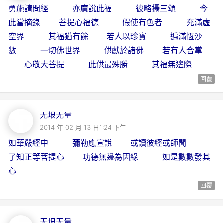
勇施請問經 亦廣說此福 彼略攝三頌 今
此當摘錄 菩提心福德 假使有色者 充滿虛
空界 其福猶有餘 若人以珍寶 遍滿恆沙
數 一切佛世界 供獻於諸佛 若有人合掌
心敬大菩提 此供最殊勝 其福無邊際
回覆
无垠无量
2014 年 02 月 13 日1:24 下午
如華嚴經中 彌勒應宣說 或讀彼經或師聞
了知正等菩提心 功德無邊為因緣 如是數數發其
心
回覆
无垠无量