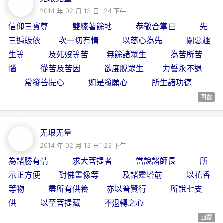
2014 年 02 月 13 日1:24 下午
信仰三寶尊 雙膝著餘地 恭敬合掌已 先
三遍皈依 次一切有情 以慈心為先 關惡趣
生等 及死歿等苦 無餘諸眾生 為苦所苦
惱 從苦及苦因 欲度脫眾生 力誓永不退
常發菩提心 如是發願心 所生諸功德
回覆
无垠无量
2014 年 02 月 13 日1:23 下午
為諸勝有情 求大菩提者 當說諸師長 所
示正方便 對佛畫像等 及諸靈塔前 以花香
等物 盡所有供養 亦以普賢行 所說七支
供 以至菩提藏 不退轉之心
回覆