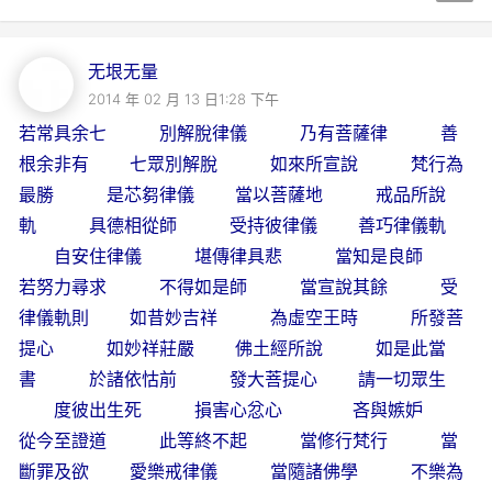
无垠无量
2014 年 02 月 13 日1:28 下午
若常具余七 別解脫律儀 乃有菩薩律 善
根余非有 七眾別解脫 如來所宣說 梵行為
最勝 是芯芻律儀 當以菩薩地 戒品所說
軌 具德相從師 受持彼律儀 善巧律儀軌
自安住律儀 堪傳律具悲 當知是良師
若努力尋求 不得如是師 當宣說其餘 受
律儀軌則 如昔妙吉祥 為虛空王時 所發菩
提心 如妙祥莊嚴 佛土經所說 如是此當
書 於諸依怙前 發大菩提心 請一切眾生
度彼出生死 損害心忿心 吝與嫉妒
從今至證道 此等終不起 當修行梵行 當
斷罪及欲 愛樂戒律儀 當隨諸佛學 不樂為