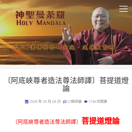
〔阿底峽尊者造法尊法師譯〕菩提道燈
論
2009 年 06 月 08 日
21條評論
1.76k次閱讀
菩提道燈論
〔阿底峽尊者造法尊法師譯〕