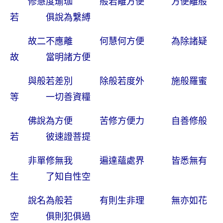
修慧度瑜珈 般若離方便 方便離般
若 俱說為繫縛
故二不應離 何慧何方便 為除諸疑
故 當明諸方便
與般若差別 除般若度外 施般羅蜜
等 一切善資糧
佛說為方便 苦修方便力 自善修般
若 彼速證菩提
非單修無我 遍達蘊處界 皆悉無有
生 了知自性空
說名為般若 有則生非理 無亦如花
空 俱則犯俱過