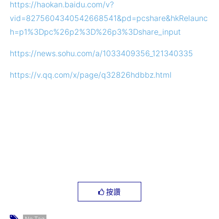
https://haokan.baidu.com/v?
vid=8275604340542668541&pd=pcshare&hkRelaunc
h=p1%3Dpc%26p2%3D%26p3%3Dshare_input
https://news.sohu.com/a/1033409356_121340335
https://v.qq.com/x/page/q32826hdbbz.html
按讚
No Tag