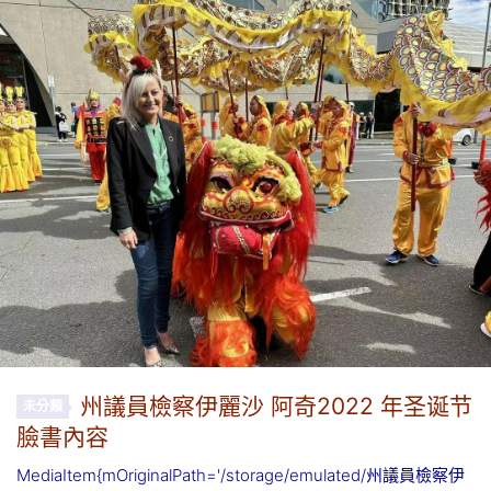
州議員檢察伊麗沙 阿奇2022 年圣诞节
未分類
臉書內容
MediaItem{mOriginalPath='/storage/emulated/州議員檢察伊