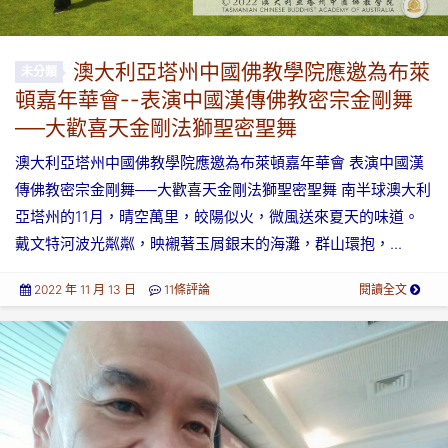
澳大利亞塔州中國佛教學院應邀為布萊
未分類
頓嘉年華會--表演中國漢傳佛教密宗金剛舞
──大歡喜天金剛法獅聖密聖舞
澳大利亞塔州中國佛教學院應邀為布萊頓嘉年華會 表演中國漢
傳佛教密宗金剛舞──大歡喜天金剛法獅聖密聖舞 南半球澳大利
亞塔州的11月，晴空萬里，皎陽似火，微風送來夏天的味道。
戴文特河波光粼粼，映襯著玉屑銀末的海灘，群山環抱，...
2022 年 11 月 13 日
11條評論
閱讀全文