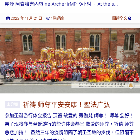
麗沙 阿奇臉書內容 ne Archer irMP 9小时 · At the s...
2022 年 11 月 21 日
1條評論
閱讀全文
祈祷 师尊平安安康！聖法广弘
未分類
参加圣诞游行体会报告 頂禮 敬愛的 薄伽梵 師尊！ 师尊 您好！
弟子现将参与圣诞游行的些许体会恭呈 敬爱的师尊，祈请 师尊
慈悲加持！ 虽然三年的疫情阻隔了朝圣圣地的步伐，但阻隔不