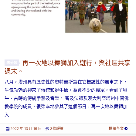
再一次地以舞獅加入遊行，與社區共享
未分類
週末。
八月，塔州具有歷史性的奧特蘭斯鎮在它標誌性的風車之下，
生氣勃勃的迎來了傳統和犍牛節。為數不少的觀眾，看到了犍
牛、古時的傳統手藝及音樂。 智及法師及澳大利亞塔州中國佛
教學院的成員，很榮幸地參與了這個節日，再一次地以舞獅加
入...
2022 年 10 月 16 日
3條評論
閱讀全文