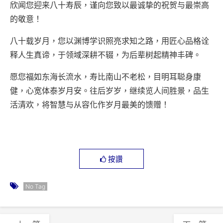
欣闻您迎来八十寿辰，谨向您致以最诚挚的祝贺与最崇高
的敬意！
八十载岁月，您以渊博学识照亮求知之路，用匠心品格诠
释人生真谛，于领域深耕不辍，为后辈树起精神丰碑。
愿您福如东海长流水，寿比南山不老松，目明耳聪身康
健，心宽体泰岁月安。往后岁岁，继续览人间胜景，品生
活清欢，将智慧与从容化作岁月最美的馈赠！
按讚
No Tag