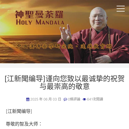
[江新聞编导]谨向您致以最诚挚的祝贺
与最崇高的敬意
2025 年 06 月 03 日
0條評論
641次閱讀
[江新聞编导]
尊敬的智及大师：